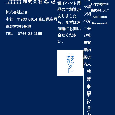
種イベント用
Copyright ©
ッ
績
品のご相談が
株式会社とさ
株式会社とさ
プ
紹
ありました
All Rights
本社 〒933-0014 富山県高岡
ペ
介
ら、まずはお
Reserved.
市野村368番地
ー
会
気軽にお問い
TEL 0766-23-1155
合せくださ
ジ
社
い。
事
案
業
内
ここ
案
求
をク
リッ
内
人
ク
│→
情
設
報
営
お
事
問
業
い
レ
合
ン
わ