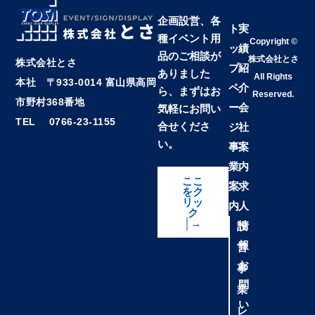
企画設営、各
ト
実
種イベント用
Copyright ©
ッ
績
品のご相談が
株式会社とさ
株式会社とさ
プ
紹
ありました
All Rights
本社 〒933-0014 富山県高岡
ペ
介
ら、まずはお
Reserved.
市野村368番地
ー
会
気軽にお問い
TEL 0766-23-1155
合せくださ
ジ
社
い。
事
案
業
内
ここ
案
求
をク
リッ
内
人
ク
│→
情
設
報
営
お
事
問
業
い
レ