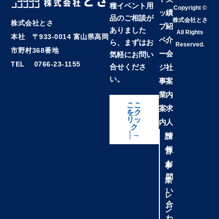
種イベント用
Copyright ©
ッ
績
品のご相談が
株式会社とさ
株式会社とさ
プ
紹
ありました
All Rights
本社 〒933-0014 富山県高岡
ペ
介
ら、まずはお
Reserved.
市野村368番地
ー
会
気軽にお問い
TEL 0766-23-1155
合せくださ
ジ
社
い。
事
案
業
内
ここ
案
求
をク
リッ
内
人
ク
│→
情
設
報
営
お
事
問
業
い
レ
合
ン
わ