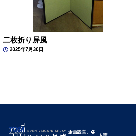
二枚折り屏風
2025年7月30日
企画設営、各
ト
実