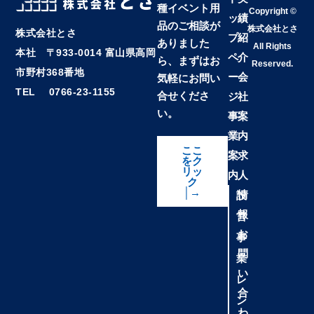
種イベント用
Copyright ©
ッ
績
品のご相談が
株式会社とさ
株式会社とさ
プ
紹
ありました
All Rights
本社 〒933-0014 富山県高岡
ペ
介
ら、まずはお
Reserved.
市野村368番地
ー
会
気軽にお問い
TEL 0766-23-1155
合せくださ
ジ
社
い。
事
案
業
内
ここ
案
求
をク
リッ
内
人
ク
│→
情
設
報
営
お
事
問
業
い
レ
合
ン
わ