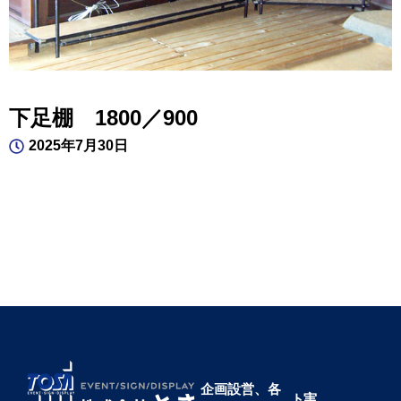
下足棚 1800／900
2025年7月30日
企画設営、各
ト
実