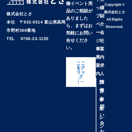
種イベント用
Copyright ©
ッ
績
品のご相談が
株式会社とさ
株式会社とさ
プ
紹
ありました
All Rights
本社 〒933-0014 富山県高岡
ペ
介
ら、まずはお
Reserved.
市野村368番地
ー
会
気軽にお問い
TEL 0766-23-1155
合せくださ
ジ
社
い。
事
案
業
内
ここ
案
求
をク
リッ
内
人
ク
│→
情
設
報
営
お
事
問
業
い
レ
合
ン
わ