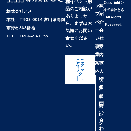
種イベント用
Copyright ©
ッ
績
品のご相談が
株式会社とさ
株式会社とさ
プ
紹
ありました
All Rights
本社 〒933-0014 富山県高岡
ペ
介
ら、まずはお
Reserved.
市野村368番地
ー
会
気軽にお問い
TEL 0766-23-1155
合せくださ
ジ
社
い。
事
案
業
内
ここ
案
求
をク
リッ
内
人
ク
│→
情
設
報
営
お
事
問
業
い
レ
合
ン
わ